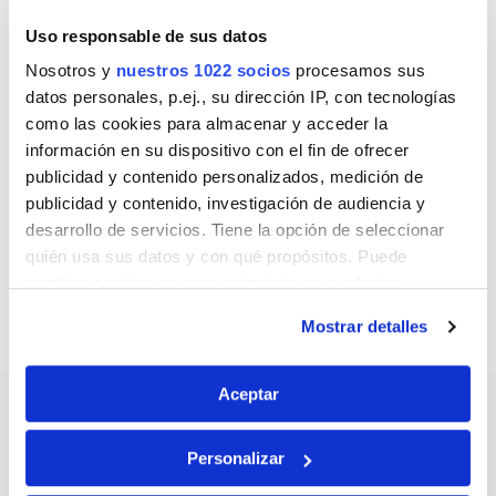
Dentro de los seguros a todo riesgo,
Uso responsable de sus datos
distinguimos los
seguros a todo riesgo con
Nosotros y
nuestros 1022 socios
procesamos sus
franquicia
, que son algo más baratos pero
datos personales, p.ej., su dirección IP, con tecnologías
cubren solo una parte de la totalidad del
como las cookies para almacenar y acceder la
coste, en caso de accidente. Sin embargo, si
información en su dispositivo con el fin de ofrecer
contratamos un
seguro a todo riesgo sin
publicidad y contenido personalizados, medición de
franquicia
tendremos cobertura total ante
publicidad y contenido, investigación de audiencia y
cualquier daño que podamos causar, en
desarrollo de servicios. Tiene la opción de seleccionar
caso de accidente.
quién usa sus datos y con qué propósitos. Puede
cambiar o retirar su consentimiento en cualquier
momento desde la Declaración de cookies o clicando en
Mostrar detalles
Quiero información de seguros de moto
el Menú de consentimiento.
Si lo permite, también quisiéramos:
Aceptar
Recopilar información sobre su ubicación
geográfica que puede tener una precisión de varios
Personalizar
Seguros de coche
Seguros de moto
metros